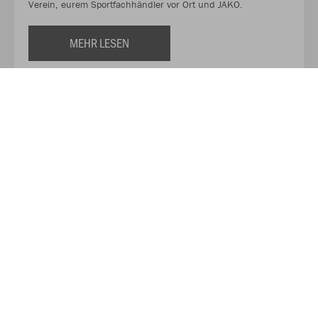
Verein, eurem Sportfachhändler vor Ort und JAKO.
MEHR LESEN
Über JAKO
Aus der Garage zum führenden Teamsport-Ausrüster. Die
Erfolgsgeschichte von JAKO beginnt 1989 und dauert bis
heute an. Seit der Gründung ist es das Ziel von JAKO, der
optimale Partner für alle Teams zu sein. In Deutschland,
weltweit und von der Kreisklasse bis in die Champions