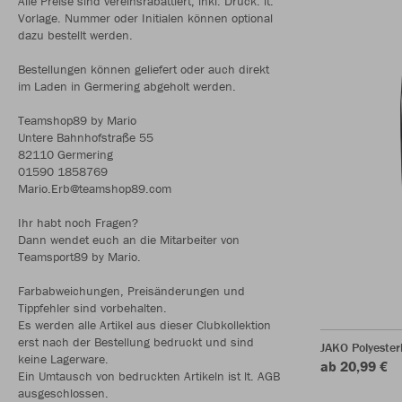
Alle Preise sind vereinsrabattiert, inkl. Druck. lt.
Vorlage. Nummer oder Initialen können optional
dazu bestellt werden.
Bestellungen können geliefert oder auch direkt
im Laden in Germering abgeholt werden.
Teamshop89 by Mario
Untere Bahnhofstraße 55
82110 Germering
01590 1858769
Mario.Erb@teamshop89.com
Ihr habt noch Fragen?
Dann wendet euch an die Mitarbeiter von
Teamsport89 by Mario.
Farbabweichungen, Preisänderungen und
Tippfehler sind vorbehalten.
Es werden alle Artikel aus dieser Clubkollektion
erst nach der Bestellung bedruckt und sind
JAKO Polyeste
keine Lagerware.
ab 20,99 €
Ein Umtausch von bedruckten Artikeln ist lt. AGB
ausgeschlossen.