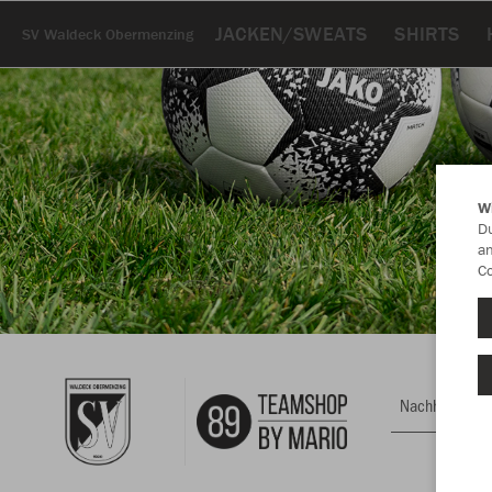
JACKEN/SWEATS
SHIRTS
SV Waldeck Obermenzing
W
Du
an
Co
Nachhaltig