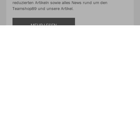
reduzierten Artikeln sowie alles News rund um den
Teamshop89 und unsere Artikel.
MEHR LESEN
Über JAKO
Aus der Garage zum führenden Teamsport-Ausrüster. Die
Erfolgsgeschichte von JAKO beginnt 1989 und dauert bis
heute an. Seit der Gründung ist es das Ziel von JAKO, der
optimale Partner für alle Teams zu sein. In Deutschland,