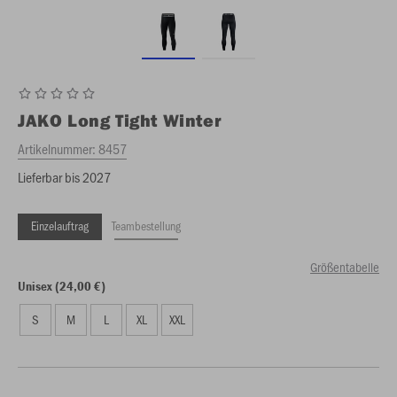
JAKO
Long Tight Winter
Artikelnummer:
8457
Lieferbar bis 2027
Einzelauftrag
Teambestellung
Größentabelle
Unisex (24,00 €)
S
M
L
XL
XXL