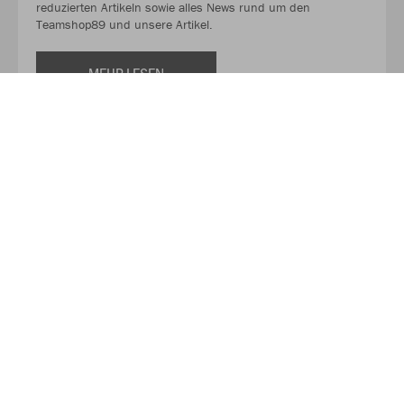
reduzierten Artikeln sowie alles News rund um den
Teamshop89 und unsere Artikel.
MEHR LESEN
Über JAKO
Aus der Garage zum führenden Teamsport-Ausrüster. Die
Erfolgsgeschichte von JAKO beginnt 1989 und dauert bis
heute an. Seit der Gründung ist es das Ziel von JAKO, der
optimale Partner für alle Teams zu sein. In Deutschland,