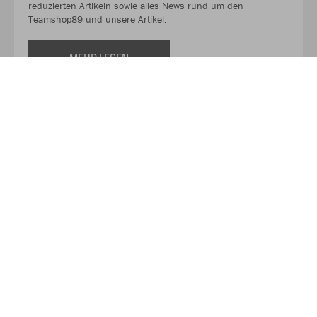
reduzierten Artikeln sowie alles News rund um den
Teamshop89 und unsere Artikel.
MEHR LESEN
Über JAKO
Aus der Garage zum führenden Teamsport-Ausrüster. Die
Erfolgsgeschichte von JAKO beginnt 1989 und dauert bis
heute an. Seit der Gründung ist es das Ziel von JAKO, der
optimale Partner für alle Teams zu sein. In Deutschland,