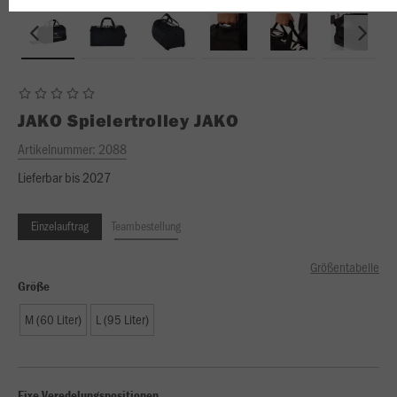
JAKO
Spielertrolley JAKO
Artikelnummer:
2088
Lieferbar bis 2027
Einzelauftrag
Teambestellung
Größentabelle
Größe
M (60 Liter)
L (95 Liter)
Fixe Veredelungspositionen