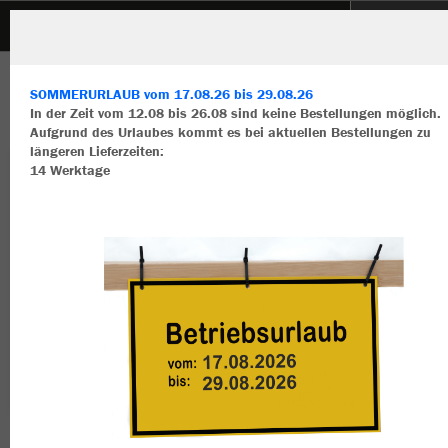
SV Virnsberg
ZURÜCK
SV Virnsberg
JAKO Spielertrolley JAKO
SOMMERURLAUB vom 17.08.26 bis 29.08.26
In der Zeit vom 12.08 bis 26.08 sind keine Bestellungen möglich.
Aufgrund des Urlaubes kommt es bei aktuellen Bestellungen zu
längeren Lieferzeiten:
14 Werktage
Wir verwenden Cookies
Durch die Analyse der Besucherdaten können wir dir personalisierte
Inhalte anzeigen und unsere Website verbessern. Weitere Informati
zu den Cookies findest Du in den Einstellungen.
Alle akzeptieren
Alle ablehnen
mehr Infos
Datenschutz
Impressum