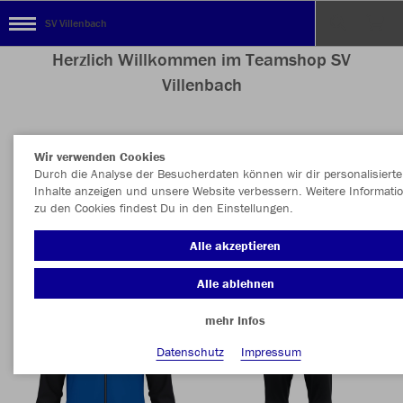
SV Villenbach
Herzlich Willkommen im Teamshop SV
Villenbach
Wir verwenden Cookies
Nachhaltig
Farbe
Durch die Analyse der Besucherdaten können wir dir personalisierte
Inhalte anzeigen und unsere Website verbessern. Weitere Informati
zu den Cookies findest Du in den Einstellungen.
Alle akzeptieren
Alle ablehnen
mehr Infos
Datenschutz
Impressum