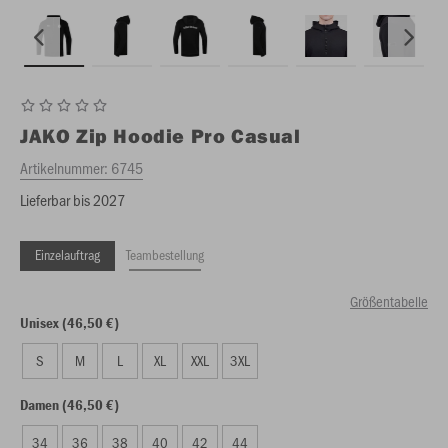
JAKO
Zip Hoodie Pro Casual
Artikelnummer:
6745
Lieferbar bis 2027
Einzelauftrag
Teambestellung
Größentabelle
Unisex (46,50 €)
S
M
L
XL
XXL
3XL
Damen (46,50 €)
34
36
38
40
42
44