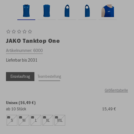
JAKO
Tanktop One
Artikelnummer:
6000
Lieferbar bis 2031
Einzelauftrag
Teambestellung
Größentabelle
Unisex (16,49 €)
ab 10 Stück
15,49 €
S
M
L
XL
XXL