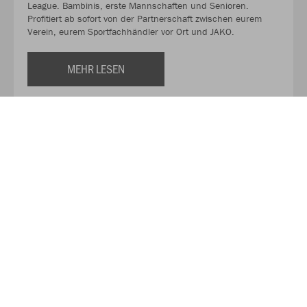
League. Bambinis, erste Mannschaften und Senioren.
Profitiert ab sofort von der Partnerschaft zwischen eurem
Verein, eurem Sportfachhändler vor Ort und JAKO.
MEHR LESEN
Über JAKO
Aus der Garage zum führenden Teamsport-Ausrüster. Die
Erfolgsgeschichte von JAKO beginnt 1989 und dauert bis
heute an. Seit der Gründung ist es das Ziel von JAKO, der