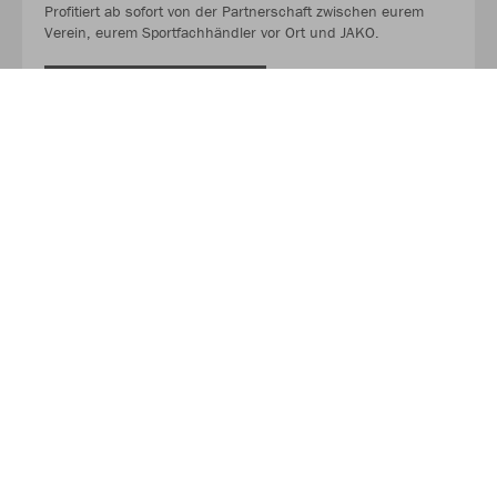
Profitiert ab sofort von der Partnerschaft zwischen eurem
Verein, eurem Sportfachhändler vor Ort und JAKO.
MEHR LESEN
Über JAKO
Aus der Garage zum führenden Teamsport-Ausrüster. Die
Erfolgsgeschichte von JAKO beginnt 1989 und dauert bis
heute an. Seit der Gründung ist es das Ziel von JAKO, der
optimale Partner für alle Teams zu sein. In Deutschland,