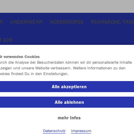
R
UNDERWEAR
ACCESSOIRES
RUCKSÄCKE/TAS
M 10€
ir verwenden Cookies
rch die Analyse der Besucherdaten können wir dir personalisierte Inhalte
zeigen und unsere Website verbessern. Weitere Informationen zu den
okies findest Du in den Einstellungen.
JAK
Alle akzeptieren
2.0
Alle ablehnen
mehr Infos
Einzelau
Datenschutz
Impressum