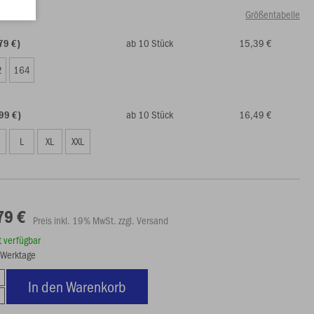
Größentabelle
ab 10 Stück
15,39 €
79 €)
2
164
ab 10 Stück
16,49 €
99 €)
L
XL
XXL
79 €
Preis inkl. 19% MwSt. zzgl. Versand
rt verfügbar
5 Werktage
In den Warenkorb