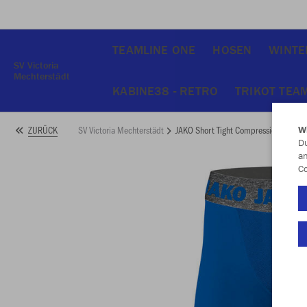
TEAMLINE ONE
HOSEN
WINTE
SV Victoria
Mechterstädt
KABINE38 - RETRO
TRIKOT TEA
SV Victoria Mechterstädt
JAKO Short Tight Compression 2.0
ZURÜCK
W
Du
an
Co