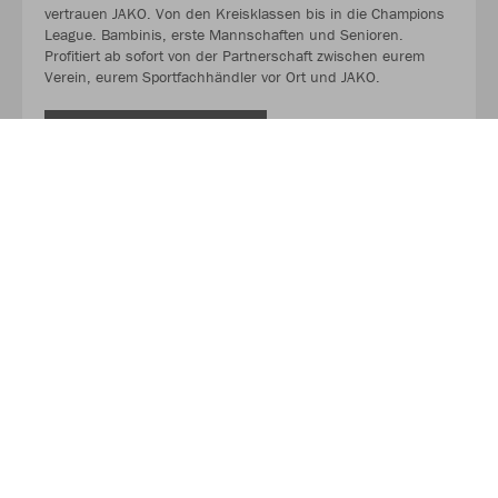
vertrauen JAKO. Von den Kreisklassen bis in die Champions
League. Bambinis, erste Mannschaften und Senioren.
Profitiert ab sofort von der Partnerschaft zwischen eurem
Verein, eurem Sportfachhändler vor Ort und JAKO.
MEHR LESEN
Über JAKO
Aus der Garage zum führenden Teamsport-Ausrüster. Die
Erfolgsgeschichte von JAKO beginnt 1989 und dauert bis