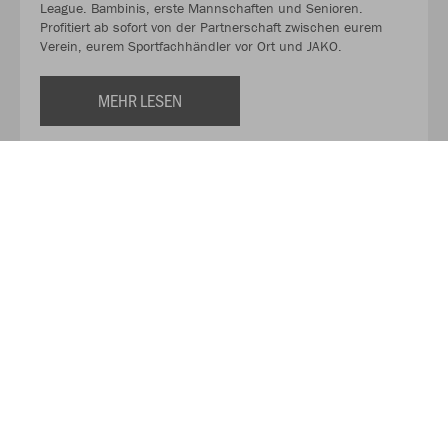
League. Bambinis, erste Mannschaften und Senioren.
Profitiert ab sofort von der Partnerschaft zwischen eurem
Verein, eurem Sportfachhändler vor Ort und JAKO.
MEHR LESEN
Über JAKO
Aus der Garage zum führenden Teamsport-Ausrüster. Die
Erfolgsgeschichte von JAKO beginnt 1989 und dauert bis
heute an. Seit der Gründung ist es das Ziel von JAKO, der