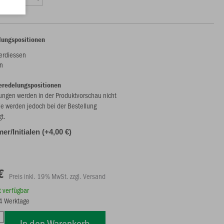
lungspositionen
erdiessen
n
eredelungspositionen
ungen werden in der Produktvorschau nicht
ie werden jedoch bei der Bestellung
gt.
r/Initialen (+4,00 €)
€
Preis inkl. 19% MwSt. zzgl. Versand
rt verfügbar
14 Werktage
In den Warenkorb