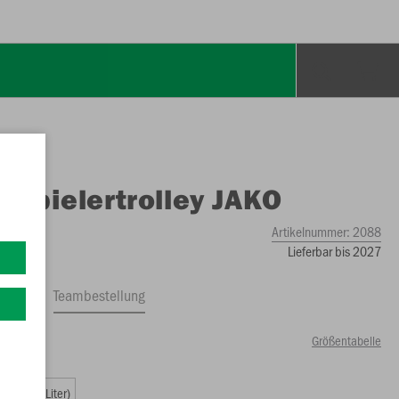
O
Spielertrolley JAKO
Artikelnummer:
2088
Lieferbar bis 2027
ftrag
Teambestellung
Größentabelle
)
L (95 Liter)