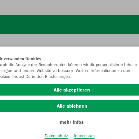
ir verwenden Cookies
rch die Analyse der Besucherdaten können wir dir personalisierte Inhalte
JAK
zeigen und unsere Website verbessern. Weitere Informationen zu den
okies findest Du in den Einstellungen.
Alle akzeptieren
Einzelau
Alle ablehnen
mehr Infos
Größe
Datenschutz
Impressum
M (60 Liter