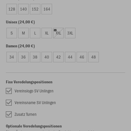
128
140
152
164
Unisex (24,00 €)
S
M
L
XL
XXL
3XL
Damen (24,00 €)
34
36
38
40
42
44
46
48
Fixe Veredelungspositionen
Vereinslogo SV Unlingen
Vereinsname SV Unlingen
Zusatz Turnen
Optionale Veredelungspositionen