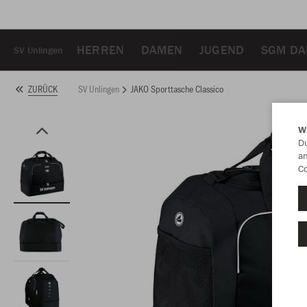
HERREN
DAMEN
JUGEND
SGM DA
SV Unlingen
SV Unlingen
JAKO Sporttasche Classico
ZURÜCK
W
Du
an
Co