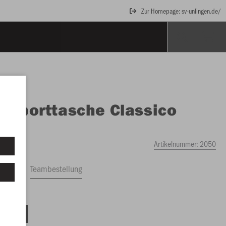
Zur Homepage: sv-unlingen.de/
O
Sporttasche Classico
ch
Artikelnummer:
2050
ftrag
Teambestellung
 88 Liter)