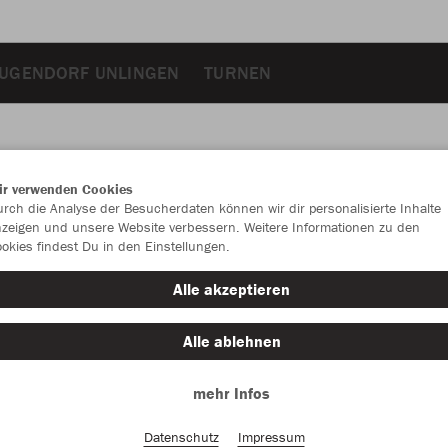
UGENDORF UNLINGEN
TURNEN
ir verwenden Cookies
JAK
rch die Analyse der Besucherdaten können wir dir personalisierte Inhalte
zeigen und unsere Website verbessern. Weitere Informationen zu den
okies findest Du in den Einstellungen.
mit Bodenfa
Alle akzeptieren
Einzelau
Alle ablehnen
Größe
mehr Infos
Senior (ca.
Datenschutz
Impressum