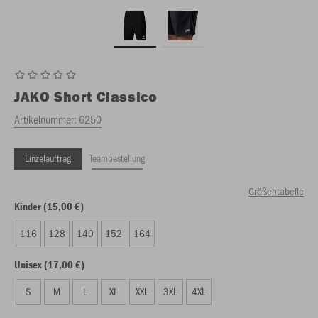
JAKO
Short Classico
Artikelnummer:
6250
Einzelauftrag
Teambestellung
Größentabelle
Kinder (15,00 €)
116
128
140
152
164
Unisex (17,00 €)
S
M
L
XL
XXL
3XL
4XL