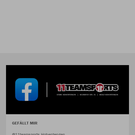
GEFÄLLT MIR
@11teamsports Hohentengen