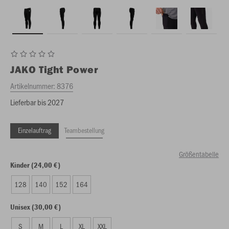
JAKO
Tight Power
Artikelnummer:
8376
Lieferbar bis 2027
Einzelauftrag
Teambestellung
Größentabelle
Kinder (24,00 €)
128
140
152
164
Unisex (30,00 €)
S
M
L
XL
XXL