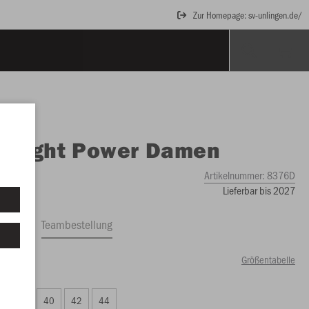
Zur Homepage: sv-unlingen.de/
O
Tight Power Damen
Artikelnummer:
8376D
Lieferbar bis 2027
ftrag
Teambestellung
Größentabelle
00 €)
38
40
42
44