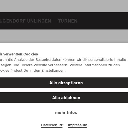
UGENDORF UNLINGEN
TURNEN
ir verwenden Cookies
JAK
rch die Analyse der Besucherdaten können wir dir personalisierte Inhalte
zeigen und unsere Website verbessern. Weitere Informationen zu den
okies findest Du in den Einstellungen.
Alle akzeptieren
Einzelau
Alle ablehnen
mehr Infos
Damen (30,
34
36
Datenschutz
Impressum