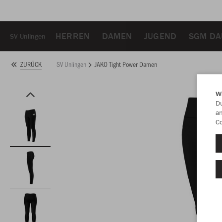
HERREN
DAMEN
JUGEND
SGM DA
SV Unlingen
SV Unlingen
JAKO Tight Power Damen
ZURÜCK
W
Du
an
Co