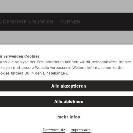
UGENDORF UNLINGEN
TURNEN
ir verwenden Cookies
JAK
rch die Analyse der Besucherdaten können wir dir personalisierte Inhalte
zeigen und unsere Website verbessern. Weitere Informationen zu den
okies findest Du in den Einstellungen.
Alle akzeptieren
Einzelau
Alle ablehnen
mehr Infos
Unisex (21,
S
M
Datenschutz
Impressum