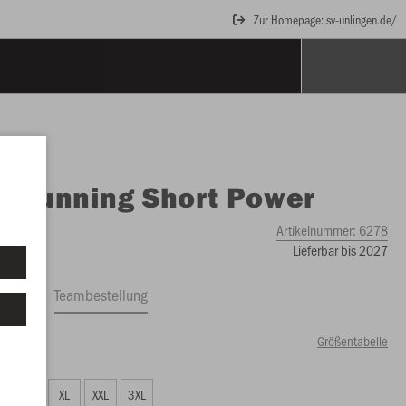
Zur Homepage: sv-unlingen.de/
O
Running Short Power
Artikelnummer:
6278
Lieferbar bis 2027
ftrag
Teambestellung
Größentabelle
00 €)
L
XL
XXL
3XL