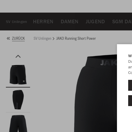
HERREN
DAMEN
JUGEND
SGM DA
SV Unlingen
SV Unlingen
JAKO Running Short Power
ZURÜCK
W
Du
an
Co