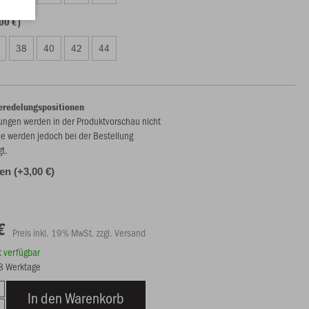
00 €)
38
40
42
44
eredelungspositionen
ungen werden in der Produktvorschau nicht
ie werden jedoch bei der Bestellung
gt.
len (+3,00 €)
€
Preis inkl. 19% MwSt. zzgl. Versand
rt verfügbar
18 Werktage
In den Warenkorb