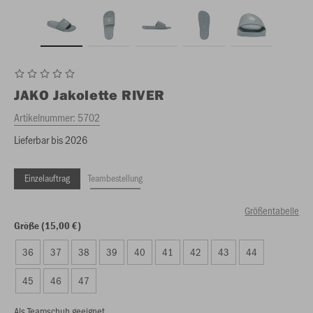
JAKO
Jakolette RIVER
Artikelnummer:
5702
Lieferbar bis 2026
Einzelauftrag
Teambestellung
Größentabelle
Größe (15,00 €)
36
37
38
39
40
41
42
43
44
45
46
47
Als Teamschuh geeignet