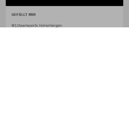
GEFÄLLT MIR
@11teamsports Hohentengen
FACEBOOK
FOLLOW
@11tsHohentengen