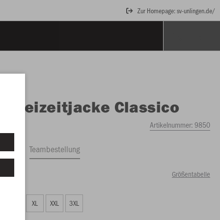
Zur Homepage: sv-unlingen.de/
O
Freizeitjacke Classico
Artikelnummer:
9850
ftrag
Teambestellung
Größentabelle
00 €)
L
XL
XXL
3XL