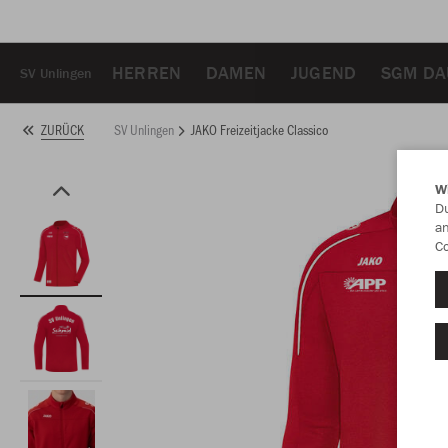
HERREN
DAMEN
JUGEND
SGM DA
SV Unlingen
SV Unlingen
JAKO Freizeitjacke Classico
ZURÜCK
W
Du
an
Co