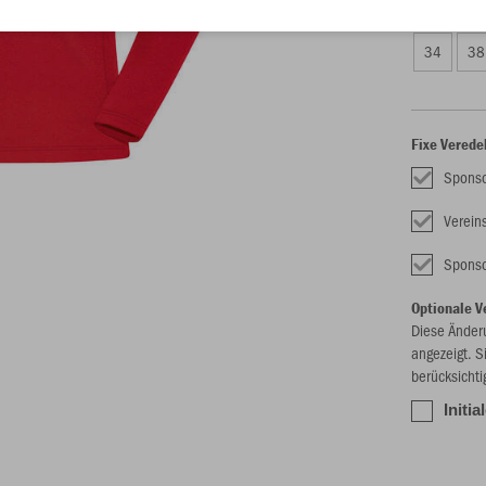
Damen (53,
34
38
Fixe Verede
Sponso
Verein
Sponso
Optionale V
Diese Änder
angezeigt. S
berücksichti
Initia