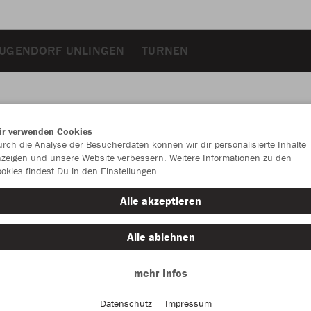
UGENDORF UNLINGEN
TURNEN
ir verwenden Cookies
JAK
rch die Analyse der Besucherdaten können wir dir personalisierte Inhalte
zeigen und unsere Website verbessern. Weitere Informationen zu den
okies findest Du in den Einstellungen.
Alle akzeptieren
Einzelau
Alle ablehnen
Unisex (53,
mehr Infos
S
M
Datenschutz
Impressum