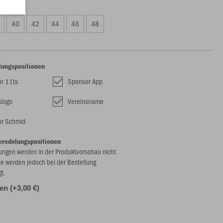
00 €)
40
42
44
46
48
lungspositionen
r 11ts
Sponsor App
slogo
Vereinsname
r Schmid
eredelungspositionen
ungen werden in der Produktvorschau nicht
ie werden jedoch bei der Bestellung
gt.
len (+3,00 €)