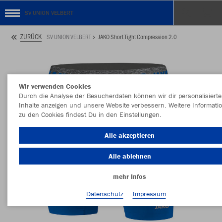
SV UNION VELBERT
ZURÜCK
SV UNION VELBERT
JAKO Short Tight Compression 2.0
Wir verwenden Cookies
Durch die Analyse der Besucherdaten können wir dir personalisierte
Inhalte anzeigen und unsere Website verbessern. Weitere Informati
zu den Cookies findest Du in den Einstellungen.
Alle akzeptieren
Alle ablehnen
mehr Infos
Datenschutz
Impressum