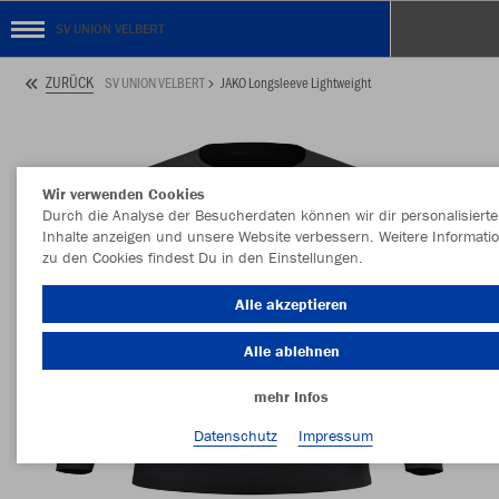
SV UNION VELBERT
ZURÜCK
SV UNION VELBERT
JAKO Longsleeve Lightweight
Wir verwenden Cookies
Durch die Analyse der Besucherdaten können wir dir personalisierte
Inhalte anzeigen und unsere Website verbessern. Weitere Informati
zu den Cookies findest Du in den Einstellungen.
Alle akzeptieren
Alle ablehnen
mehr Infos
Datenschutz
Impressum