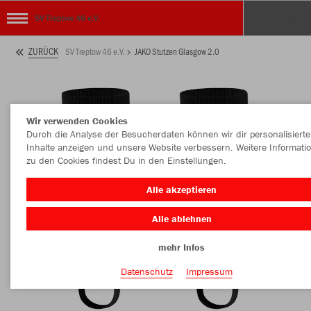
SV Treptow 46 e.V.
ZURÜCK
SV Treptow 46 e.V.
JAKO Stutzen Glasgow 2.0
Wir verwenden Cookies
Durch die Analyse der Besucherdaten können wir dir personalisierte
Inhalte anzeigen und unsere Website verbessern. Weitere Informati
zu den Cookies findest Du in den Einstellungen.
Alle akzeptieren
Alle ablehnen
mehr Infos
Datenschutz
Impressum