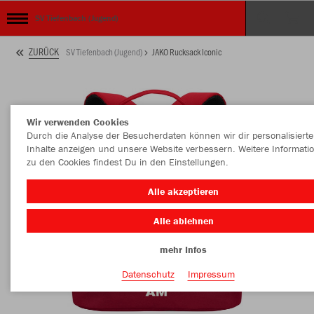
SV Tiefenbach (Jugend)
ZURÜCK
SV Tiefenbach (Jugend)
JAKO Rucksack Iconic
Wir verwenden Cookies
Durch die Analyse der Besucherdaten können wir dir personalisierte
Inhalte anzeigen und unsere Website verbessern. Weitere Informati
zu den Cookies findest Du in den Einstellungen.
Alle akzeptieren
Alle ablehnen
mehr Infos
Datenschutz
Impressum