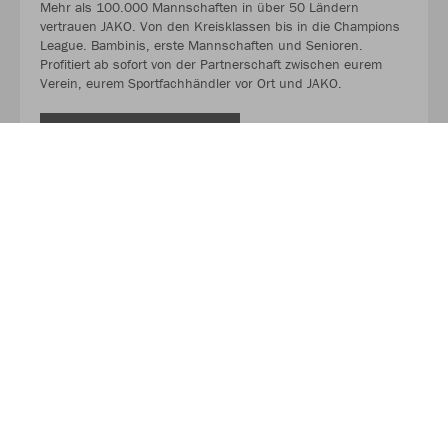
Mehr als 100.000 Mannschaften in über 50 Ländern
vertrauen JAKO. Von den Kreisklassen bis in die Champions
League. Bambinis, erste Mannschaften und Senioren.
Profitiert ab sofort von der Partnerschaft zwischen eurem
Verein, eurem Sportfachhändler vor Ort und JAKO.
MEHR LESEN
Über JAKO
Aus der Garage zum führenden Teamsport-Ausrüster. Die