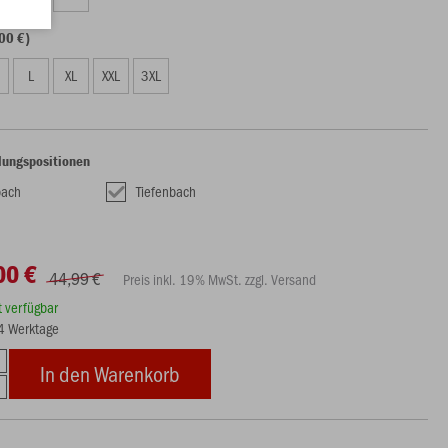
00 €)
L
XL
XXL
3XL
lungspositionen
bach
Tiefenbach
00 €
44,99 €
Preis inkl. 19% MwSt. zzgl. Versand
rt verfügbar
14 Werktage
In den Warenkorb