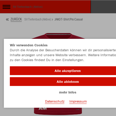
SV Tiefenbach (Aktive)
ZURÜCK
SV Tiefenbach (Aktive)
JAKO T-Shirt Pro Casual
Wir verwenden Cookies
Durch die Analyse der Besucherdaten können wir dir personalisierte
Inhalte anzeigen und unsere Website verbessern. Weitere Informati
zu den Cookies findest Du in den Einstellungen.
Alle akzeptieren
Alle ablehnen
mehr Infos
Datenschutz
Impressum