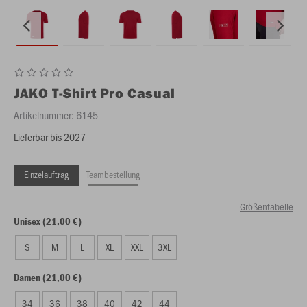
JAKO
T-Shirt Pro Casual
Artikelnummer:
6145
Lieferbar bis 2027
Einzelauftrag
Teambestellung
Größentabelle
Unisex (21,00 €)
S
M
L
XL
XXL
3XL
Damen (21,00 €)
34
36
38
40
42
44