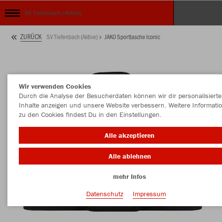
SV Tiefenbach (Aktive)
ZURÜCK
SV Tiefenbach (Aktive)
JAKO Sporttasche Iconic
Wir verwenden Cookies
Durch die Analyse der Besucherdaten können wir dir personalisierte
Inhalte anzeigen und unsere Website verbessern. Weitere Informati
zu den Cookies findest Du in den Einstellungen.
Alle akzeptieren
Alle ablehnen
mehr Infos
Datenschutz
Impressum