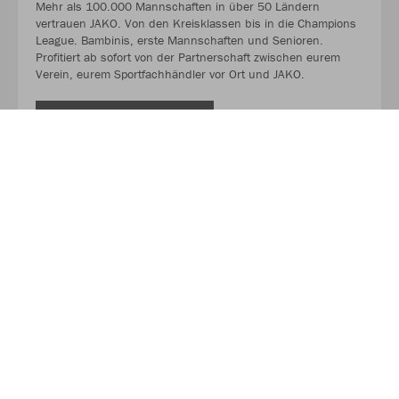
Mehr als 100.000 Mannschaften in über 50 Ländern
vertrauen JAKO. Von den Kreisklassen bis in die Champions
League. Bambinis, erste Mannschaften und Senioren.
Profitiert ab sofort von der Partnerschaft zwischen eurem
Verein, eurem Sportfachhändler vor Ort und JAKO.
MEHR LESEN
Über JAKO
Aus der Garage zum führenden Teamsport-Ausrüster. Die