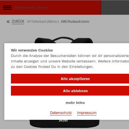
SV Tiefenbach (Aktive)
ZURÜCK
SV Tiefenbach (Aktive)
JAKO Rucksack Iconic
Wir verwenden Cookies
Durch die Analyse der Besucherdaten können wir dir personalisierte
Inhalte anzeigen und unsere Website verbessern. Weitere Informati
zu den Cookies findest Du in den Einstellungen.
Alle akzeptieren
Alle ablehnen
mehr Infos
Datenschutz
Impressum