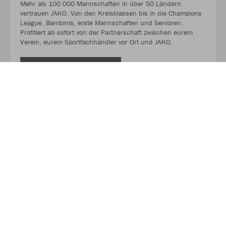
Mehr als 100.000 Mannschaften in über 50 Ländern
vertrauen JAKO. Von den Kreisklassen bis in die Champions
League. Bambinis, erste Mannschaften und Senioren.
Profitiert ab sofort von der Partnerschaft zwischen eurem
Verein, eurem Sportfachhändler vor Ort und JAKO.
MEHR LESEN
Über JAKO
Aus der Garage zum führenden Teamsport-Ausrüster. Die