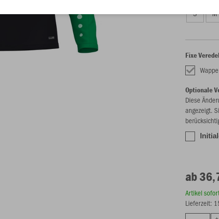
S
M
Fixe Verede
Wappe
Optionale V
Diese Änder
angezeigt. S
berücksichti
Initi
ab 36,
Artikel sofo
Lieferzeit: 