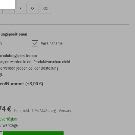
L
XL
XXL
3XL
lungspositionen
n
Vereinsname
eredelungspositionen
ungen werden in der Produktvorschau nicht
ie werden jedoch bei der Bestellung
gt.
alen/Nummer (+3,00 €)
74 €
Preis inkl. 19% MwSt. zzgl. Versand
rt verfügbar
15 Werktage