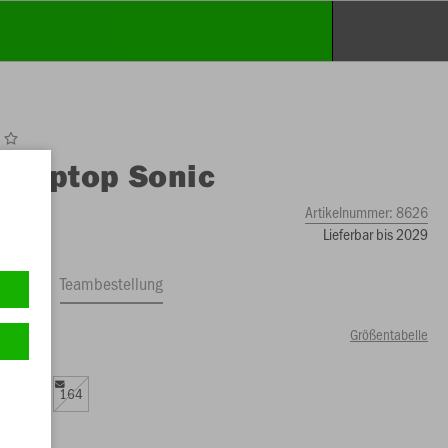
O
Ziptop Sonic
Artikelnummer:
8626
Lieferbar bis 2029
ftrag
Teambestellung
Größentabelle
74 €)
0
152
164
99 €)