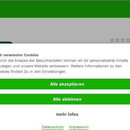
JAK
ir verwenden Cookies
rch die Analyse der Besucherdaten können wir dir personalisierte Inhalte
zeigen und unsere Website verbessern. Weitere Informationen zu den
okies findest Du in den Einstellungen.
Einzelau
Alle akzeptieren
Alle ablehnen
Kinder (36,
mehr Infos
128
14
Unisex (39,
Datenschutz
Impressum