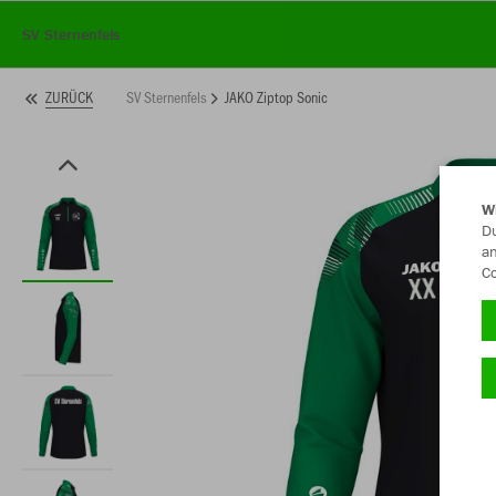
SV Sternenfels
SV Sternenfels
JAKO Ziptop Sonic
ZURÜCK
W
Du
an
Co