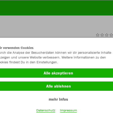
JAK
ir verwenden Cookies
rch die Analyse der Besucherdaten können wir dir personalisierte Inhalte
zeigen und unsere Website verbessern. Weitere Informationen zu den
okies findest Du in den Einstellungen.
Einzelau
Alle akzeptieren
Alle ablehnen
Größe (19,
mehr Infos
Senior
Datenschutz
Impressum