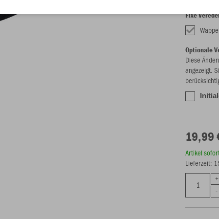
Fixe Verede
Wappe
Optionale V
Diese Änder
angezeigt. S
berücksichti
Initi
19,99 
Artikel sofo
Lieferzeit: 