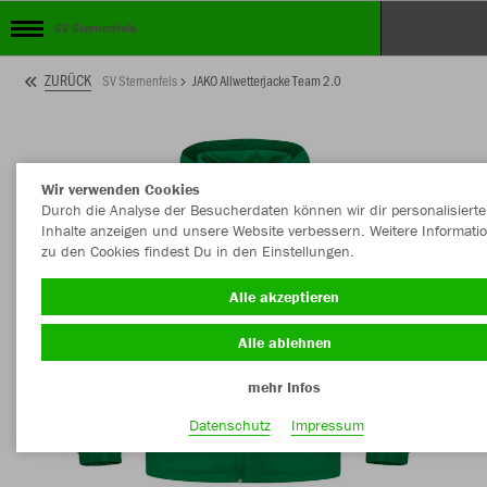
SV Sternenfels
ZURÜCK
SV Sternenfels
JAKO Allwetterjacke Team 2.0
Wir verwenden Cookies
Durch die Analyse der Besucherdaten können wir dir personalisierte
Inhalte anzeigen und unsere Website verbessern. Weitere Informati
zu den Cookies findest Du in den Einstellungen.
Alle akzeptieren
Alle ablehnen
mehr Infos
Datenschutz
Impressum