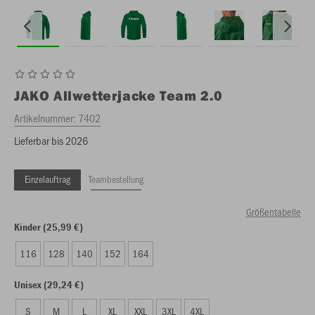
JAKO
Allwetterjacke Team 2.0
Artikelnummer:
7402
Lieferbar bis 2026
Einzelauftrag
Teambestellung
Größentabelle
Kinder (25,99 €)
116
128
140
152
164
Unisex (29,24 €)
S
M
L
XL
XXL
3XL
4XL