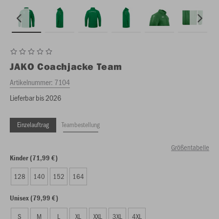
JAKO
Coachjacke Team
Artikelnummer:
7104
Lieferbar bis 2026
Einzelauftrag
Teambestellung
Größentabelle
Kinder (71,99 €)
128
140
152
164
Unisex (79,99 €)
S
M
L
XL
XXL
3XL
4XL