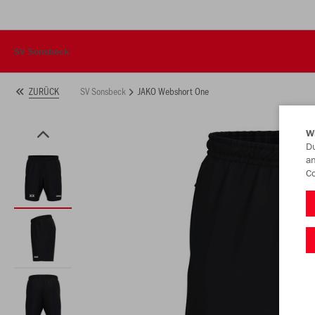
SV Sonsbeck
SV Sonsbeck
JAKO Webshort One
ZURÜCK
W
Du
an
Co