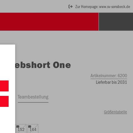
Zur Homepage: www.sv-sonsbeck.de
O
Webshort One
Artikelnummer:
6200
Lieferbar bis 2031
ftrag
Teambestellung
Größentabelle
00 €)
8
140
152
164