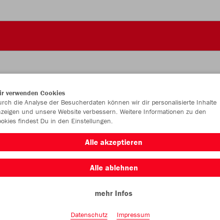
ir verwenden Cookies
JAK
rch die Analyse der Besucherdaten können wir dir personalisierte Inhalte
zeigen und unsere Website verbessern. Weitere Informationen zu den
okies findest Du in den Einstellungen.
Alle akzeptieren
Einzelau
Alle ablehnen
mehr Infos
Kinder (10,
116
12
Datenschutz
Impressum