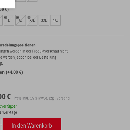
50 €)
L
XL
XXL
3XL
4XL
eredelungspositionen
ungen werden in der Produktvorschau nicht
ie werden jedoch bei der Bestellung
gt.
len (+4,00 €)
00 €
Preis inkl. 19% MwSt. zzgl. Versand
rt verfügbar
21 Werktage
In den Warenkorb