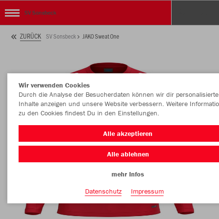
SV Sonsbeck
ZURÜCK
SV Sonsbeck
JAKO Sweat One
Wir verwenden Cookies
Durch die Analyse der Besucherdaten können wir dir personalisierte
Inhalte anzeigen und unsere Website verbessern. Weitere Informati
zu den Cookies findest Du in den Einstellungen.
Alle akzeptieren
Alle ablehnen
mehr Infos
Datenschutz
Impressum