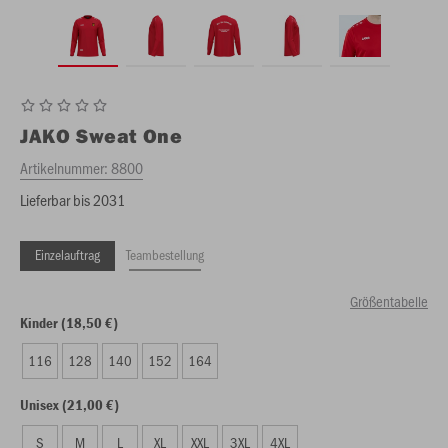
JAKO
Sweat One
Artikelnummer:
8800
Lieferbar bis 2031
Einzelauftrag
Teambestellung
Größentabelle
Kinder (18,50 €)
116
128
140
152
164
Unisex (21,00 €)
S
M
L
XL
XXL
3XL
4XL