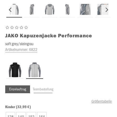
JAKO
Kapuzenjacke Performance
soft grey/steingrau
Artikelnummer:
6822
Einzelauftrag
Teambestellung
Größentabelle
Kinder (32,99 €)
128
140
152
164