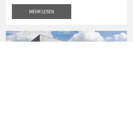
MEHR LESEN
Über JAKO
Aus der Garage zum führenden Teamsport-Ausrüster. Die
Erfolgsgeschichte von JAKO beginnt 1989 und dauert bis
heute an. Seit der Gründung ist es das Ziel von JAKO, der
optimale Partner für alle Teams zu sein. In Deutschland,
weltweit und von der Kreisklasse bis in die Champions
League. WE ARE TEAM!