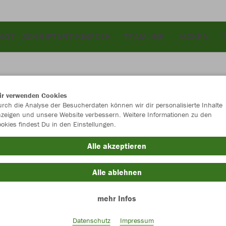
KOT - SCHRIFTART KINFOLK
TEAMLINE
JACKEN
ir verwenden Cookies
JAK
rch die Analyse der Besucherdaten können wir dir personalisierte Inhalte
zeigen und unsere Website verbessern. Weitere Informationen zu den
okies findest Du in den Einstellungen.
neongrün
Alle akzeptieren
Alle ablehnen
mehr Infos
Einzelau
Datenschutz
Impressum