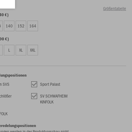
Größentabelle
40 €)
8
140
152
164
90 €)
L
XL
XXL
lungspositionen
n SVS
Sport Palast
chlößer
SV SCHWAFHEIM
KINFOLK
FOLK
eredelungspositionen
ungen werden in der Produktvorschau nicht