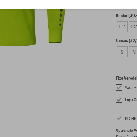
Kinder (30,
116
12
Unisex (32,
S
M
Fixe Verede
Wappe
Logo S
NR KIN
Optionale V
Diese Änder