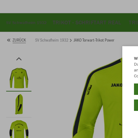
TRIKOT - SCHRIFTART REAL
TRI
SV Schwafheim 1932
SV Schwafheim 1932
JAKO Torwart-Trikot Power
ZURÜCK
W
Du
an
Co