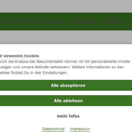
KOT - SCHRIFTART KINFOLK
TEAMLINE
JACKEN
ir verwenden Cookies
JAK
rch die Analyse der Besucherdaten können wir dir personalisierte Inhalte
zeigen und unsere Website verbessern. Weitere Informationen zu den
okies findest Du in den Einstellungen.
Alle akzeptieren
Einzelau
Alle ablehnen
mehr Infos
Unisex (32,
S
M
Datenschutz
Impressum