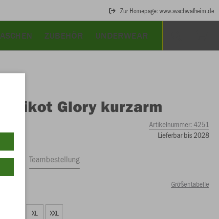
Zur Homepage: www.svschwafheim.de
TASCHEN
ZUBEHÖR
UNDERWEAR
O
Trikot Glory kurzarm
Artikelnummer:
4251
Lieferbar bis 2028
ftrag
Teambestellung
Größentabelle
90 €)
L
XL
XXL