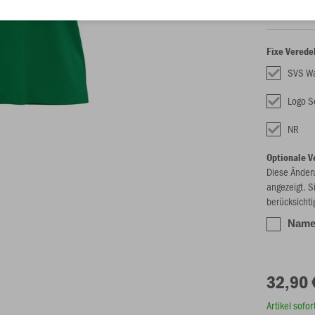
Fixe Verede
SVS W
Logo S
NR
Optionale V
Diese Änder
angezeigt. S
berücksichti
Name 
32,90 
Artikel sofo