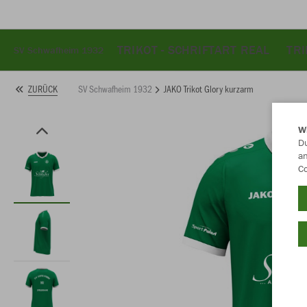
TRIKOT - SCHRIFTART REAL
TRI
SV Schwafheim 1932
SV Schwafheim 1932
JAKO Trikot Glory kurzarm
ZURÜCK
W
Du
an
Co