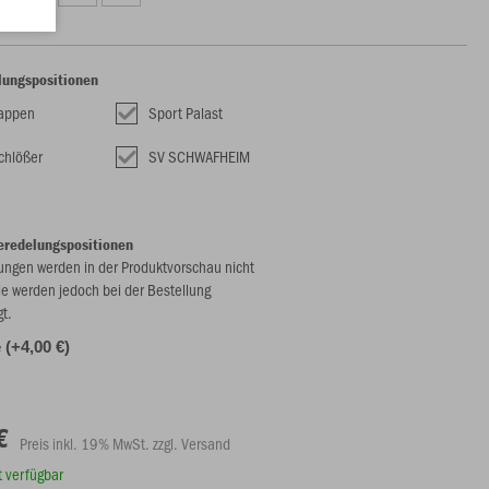
lungspositionen
appen
Sport Palast
chlößer
SV SCHWAFHEIM
eredelungspositionen
ungen werden in der Produktvorschau nicht
ie werden jedoch bei der Bestellung
gt.
(+4,00 €)
€
Preis inkl. 19% MwSt. zzgl. Versand
rt verfügbar