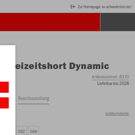
Zur Homepage: sv-schoenbronn.de/
O
Freizeitshort Dynamic
Artikelnummer:
8370
Lieferbar bis 2028
ftrag
Teambestellung
Größentabelle
99 €)
8
140
152
164