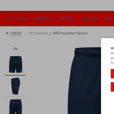
HERREN & JUGEND
FRAUEN
ZUB
SV Schönbronn
SV Schönbronn
JAKO Freizeitshort Dynamic
ZURÜCK
W
Du
an
Co