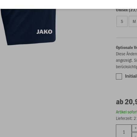
Unisex (23,
S
M
Optionale V
Diese Änder
angezeigt. S
berücksichti
Initi
ab 20,
Artikel sofo
Lieferzeit: 