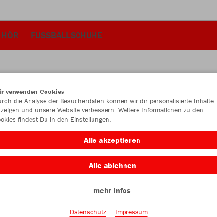
EHÖR
FUSSBALLSCHUHE
ir verwenden Cookies
JAK
rch die Analyse der Besucherdaten können wir dir personalisierte Inhalte
zeigen und unsere Website verbessern. Weitere Informationen zu den
okies findest Du in den Einstellungen.
Alle akzeptieren
Einzelau
Alle ablehnen
mehr Infos
Kinder (20,
116
12
Datenschutz
Impressum