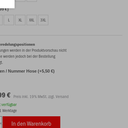
99 €)
L
XL
XXL
3XL
eredelungspositionen
ungen werden in der Produktvorschau nicht
ie werden jedoch bei der Bestellung
gt.
alen / Nummer Hose (+5,50 €)
99 €
Preis inkl. 19% MwSt. zzgl. Versand
rt verfügbar
21 Werktage
In den Warenkorb