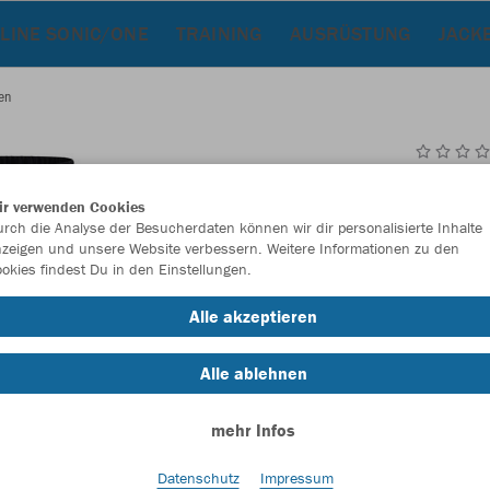
LINE SONIC/ONE
TRAINING
AUSRÜSTUNG
JACK
en
JAK
ir verwenden Cookies
Dam
rch die Analyse der Besucherdaten können wir dir personalisierte Inhalte
zeigen und unsere Website verbessern. Weitere Informationen zu den
okies findest Du in den Einstellungen.
Alle akzeptieren
Einzelau
Alle ablehnen
Damen (20,
mehr Infos
76
80
Datenschutz
Impressum