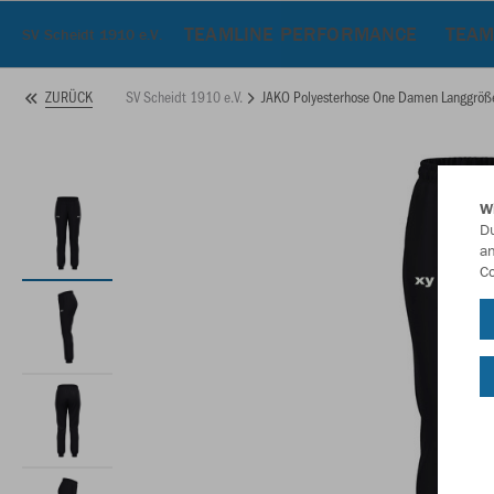
TEAMLINE PERFORMANCE
TEAM
SV Scheidt 1910 e.V.
SV Scheidt 1910 e.V.
JAKO Polyesterhose One Damen Langgröß
ZURÜCK
W
Du
an
Co