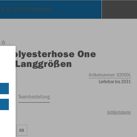
EN & WINTERARTIKEL
O
Polyesterhose One
en Langgrößen
Artikelnummer:
9200DL
Lieferbar bis 2031
ftrag
Teambestellung
Größentabelle
50 €)
84
88