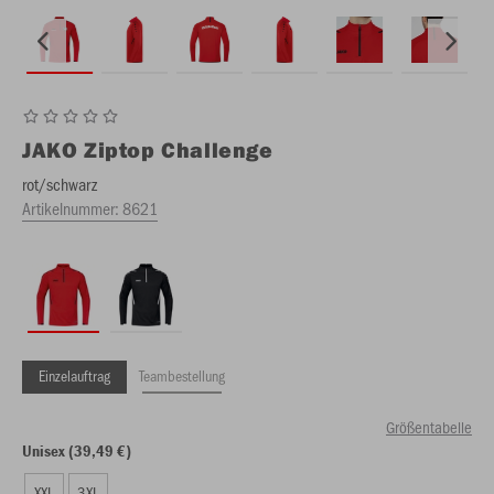
JAKO
Ziptop Challenge
rot/schwarz
Artikelnummer:
8621
Einzelauftrag
Teambestellung
Größentabelle
Unisex (39,49 €)
XXL
3XL