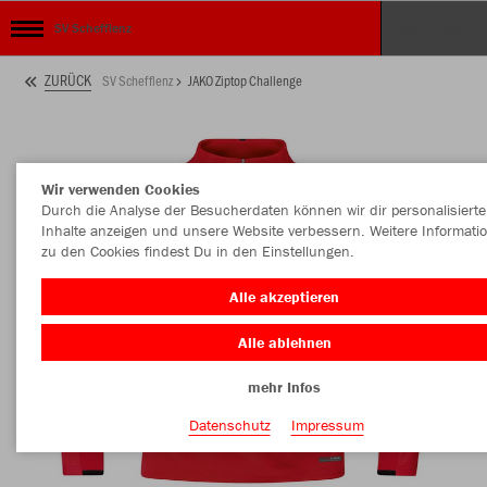
SV Schefflenz
ZURÜCK
SV Schefflenz
JAKO Ziptop Challenge
Wir verwenden Cookies
Durch die Analyse der Besucherdaten können wir dir personalisierte
Inhalte anzeigen und unsere Website verbessern. Weitere Informati
zu den Cookies findest Du in den Einstellungen.
Alle akzeptieren
Alle ablehnen
mehr Infos
Datenschutz
Impressum