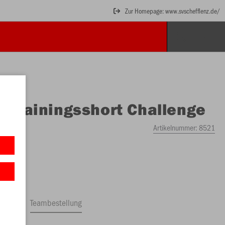
Zur Homepage: www.svschefflenz.de/
O
Trainingsshort Challenge
Artikelnummer:
8521
ftrag
Teambestellung