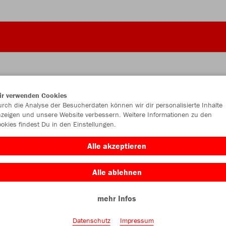
ir verwenden Cookies
JAK
rch die Analyse der Besucherdaten können wir dir personalisierte Inhalte
zeigen und unsere Website verbessern. Weitere Informationen zu den
okies findest Du in den Einstellungen.
schwarz/rot
Alle akzeptieren
Alle ablehnen
mehr Infos
Einzelau
Datenschutz
Impressum