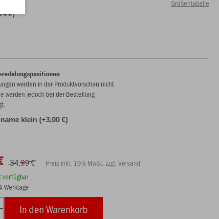
Größentabelle
24 €)
eredelungspositionen
ungen werden in der Produktvorschau nicht
ie werden jedoch bei der Bestellung
gt.
name klein (+3,00 €)
€
34,99 €
Preis inkl. 19% MwSt. zzgl. Versand
rt verfügbar
14 Werktage
In den Warenkorb