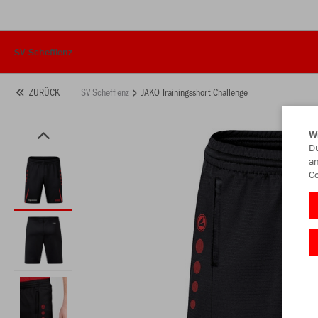
SV Schefflenz
SV Schefflenz
JAKO Trainingsshort Challenge
ZURÜCK
W
Du
an
Co