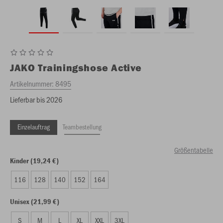
JAKO
Trainingshose Active
Artikelnummer:
8495
Lieferbar bis 2026
Einzelauftrag
Teambestellung
Größentabelle
Kinder (19,24 €)
116
128
140
152
164
Unisex (21,99 €)
S
M
L
XL
XXL
3XL