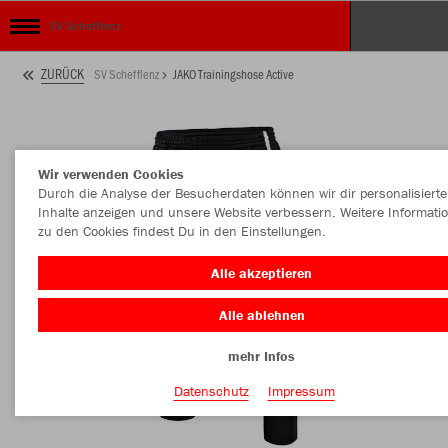
SV Schefflenz
ZURÜCK
SV Schefflenz
JAKO Trainingshose Active
Wir verwenden Cookies
Durch die Analyse der Besucherdaten können wir dir personalisierte
Inhalte anzeigen und unsere Website verbessern. Weitere Informati
zu den Cookies findest Du in den Einstellungen.
Alle akzeptieren
Alle ablehnen
mehr Infos
Datenschutz
Impressum