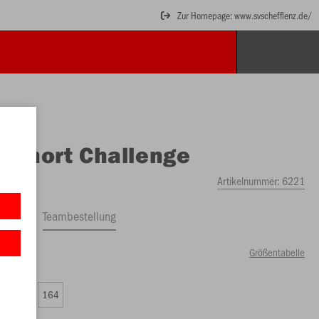
Zur Homepage: www.svschefflenz.de/
O
Short Challenge
Artikelnummer:
6221
ftrag
Teambestellung
Größentabelle
99 €)
0
152
164