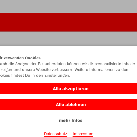
ir verwenden Cookies
JAK
rch die Analyse der Besucherdaten können wir dir personalisierte Inhalte
zeigen und unsere Website verbessern. Weitere Informationen zu den
okies findest Du in den Einstellungen.
Alle akzeptieren
Einzelau
Alle ablehnen
Kinder (21,
mehr Infos
128
14
Datenschutz
Impressum