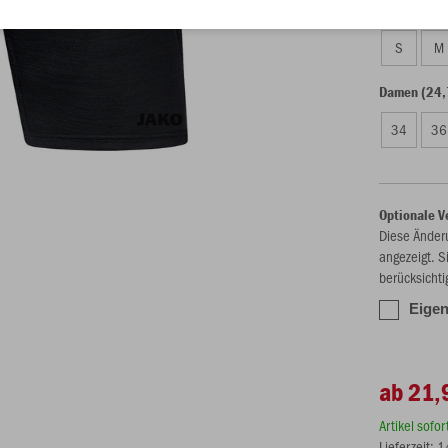
Unisex (24,
S
M
Damen (24,
34
36
Optionale V
Diese Änder
angezeigt. S
berücksichti
Eigen
ab 21,
Artikel sofo
Lieferzeit: 