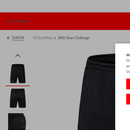
SV Schefflenz
SV Schefflenz
JAKO Short Challenge
ZURÜCK
W
Du
an
Co