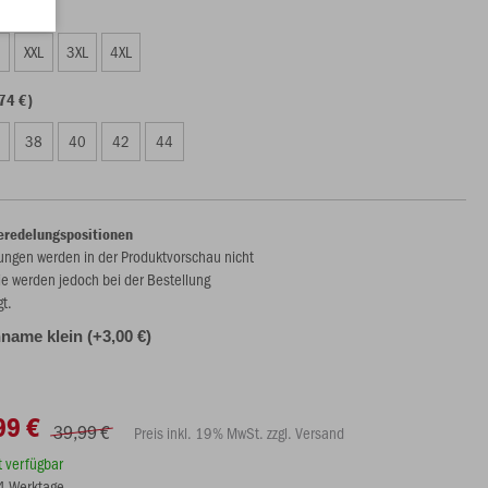
74 €)
XXL
3XL
4XL
74 €)
38
40
42
44
eredelungspositionen
ungen werden in der Produktvorschau nicht
ie werden jedoch bei der Bestellung
gt.
name klein (+3,00 €)
99 €
39,99 €
Preis inkl. 19% MwSt. zzgl. Versand
rt verfügbar
14 Werktage