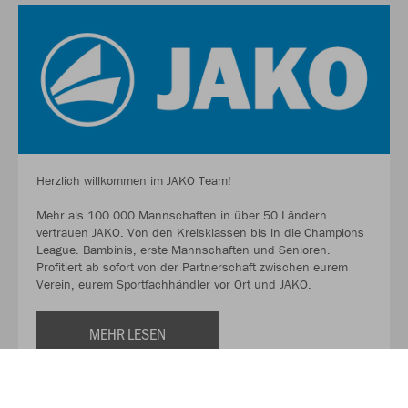
Herzlich willkommen im JAKO Team!
Mehr als 100.000 Mannschaften in über 50 Ländern
vertrauen JAKO. Von den Kreisklassen bis in die Champions
League. Bambinis, erste Mannschaften und Senioren.
Profitiert ab sofort von der Partnerschaft zwischen eurem
Verein, eurem Sportfachhändler vor Ort und JAKO.
MEHR LESEN