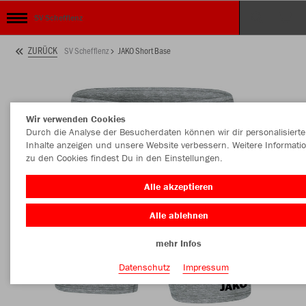
SV Schefflenz
ZURÜCK
SV Schefflenz
JAKO Short Base
Wir verwenden Cookies
Durch die Analyse der Besucherdaten können wir dir personalisierte
Inhalte anzeigen und unsere Website verbessern. Weitere Informati
zu den Cookies findest Du in den Einstellungen.
Alle akzeptieren
Alle ablehnen
mehr Infos
Datenschutz
Impressum