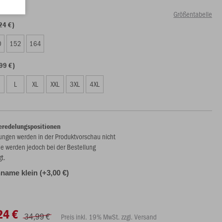
Größentabelle
24 €)
0
152
164
99 €)
L
XL
XXL
3XL
4XL
eredelungspositionen
ungen werden in der Produktvorschau nicht
ie werden jedoch bei der Bestellung
gt.
name klein (+3,00 €)
24 €
34,99 €
Preis inkl. 19% MwSt. zzgl. Versand