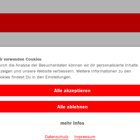
ir verwenden Cookies
JAK
rch die Analyse der Besucherdaten können wir dir personalisierte Inhalte
zeigen und unsere Website verbessern. Weitere Informationen zu den
okies findest Du in den Einstellungen.
schwarz
Alle akzeptieren
Alle ablehnen
mehr Infos
Einzelau
Datenschutz
Impressum