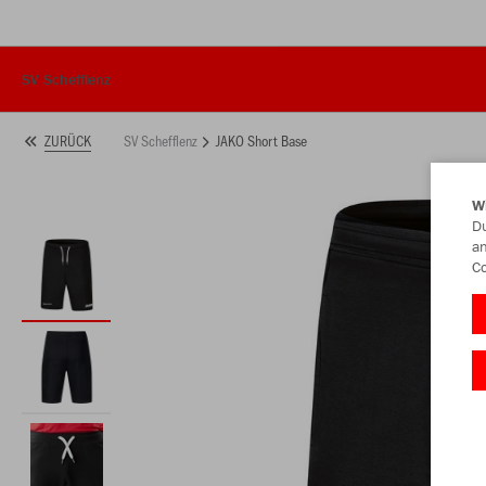
SV Schefflenz
SV Schefflenz
JAKO Short Base
ZURÜCK
W
Du
an
Co