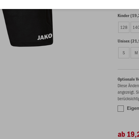
Kinder (19,
128
14
Unisex (21,
S
M
Optionale V
Diese Änder
angezeigt. S
berücksichti
Eigen
ab 19,