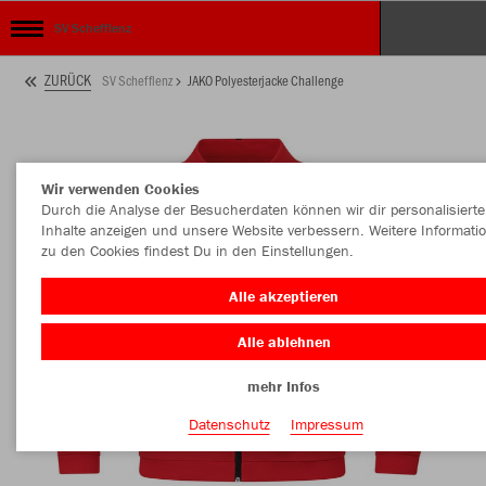
SV Schefflenz
ZURÜCK
SV Schefflenz
JAKO Polyesterjacke Challenge
Wir verwenden Cookies
Durch die Analyse der Besucherdaten können wir dir personalisierte
Inhalte anzeigen und unsere Website verbessern. Weitere Informati
zu den Cookies findest Du in den Einstellungen.
Alle akzeptieren
Alle ablehnen
mehr Infos
Datenschutz
Impressum