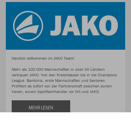
Herzlich willkommen im JAKO Team!
Mehr als 100.000 Mannschaften in über 50 Ländern
vertrauen JAKO. Von den Kreisklassen bis in die Champions
League. Bambinis, erste Mannschaften und Senioren.
Profitiert ab sofort von der Partnerschaft zwischen eurem
Verein, eurem Sportfachhändler vor Ort und JAKO.
MEHR LESEN